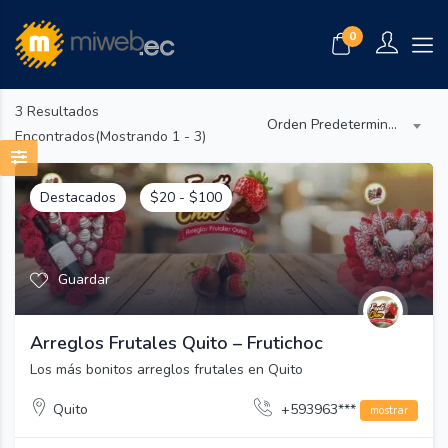
0
3
Resultados
Orden Predeterminado
Encontrados(Mostrando 1 - 3)
Destacados
$
20
-
$
100
Guardar
Arreglos Frutales Quito – Frutichoc
Los más bonitos arreglos frutales en Quito
Quito
+593963***
mostrar